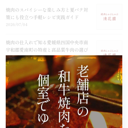
焼肉のスパイシーな楽しみ方と夏バテ対
策にも役立つ手軽レシピ実践ガイド
2026/07/04
焼肉の仕入れで知る愛媛県四国中央市南
宇和郡愛南町の特産と高品質牛肉の選び
方
2026/06/27
焼肉と物産の魅力を徹底解剖し話題の店
選びに役立つ最新情報を紹介
2026/06/20
焼肉とポルトガル風料理を愛媛県四国中
央市伊予郡砥部町で味わえるお店選び徹