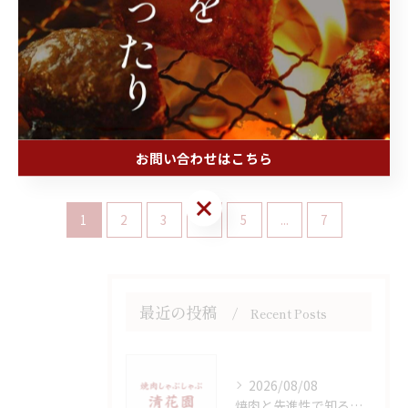
底解説
2026/06/13
焼肉とボタニカル空間で楽しむ新感覚の
上質体験と選び方のポイント
2026/06/06
お問い合わせはこちら
お問い合わせはこちら
1
2
3
4
5
...
7
最近の投稿
Recent Posts
2026/08/08
焼肉と先進性で知る愛媛県四国中央市南宇和郡愛南町の魅力と人気グルメ徹底ガイド