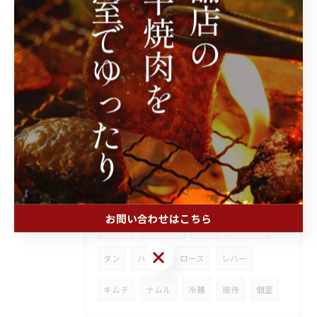
2025/08/01
和牛まるちょう
2025/07/09
清花園のハラミがおいしいのは
タグ
Tags
お問い合わせはこちら
国産牛
四国中央
焼肉
ホルモン
お問い合わせはこちら
タン
ハラミ
ロース
レバー
キムチ
ナムル
冷麺
接待
個室