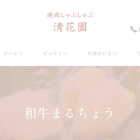
サービス
ギャラリー
代表あいさつ
和
ラ
和牛まるちょう
デ
希
宴