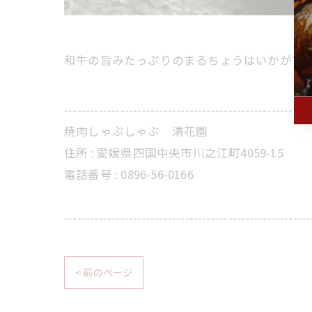
和牛の旨みたっぷりのまるちょうはいかがで
---------------------------------------------------------
焼肉しゃぶしゃぶ 清花園
住所 :
愛媛県四国中央市川之江町4059-15
電話番号 :
0896-56-0166
---------------------------------------------------------
< 前のページ