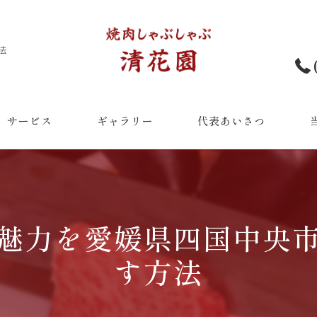
法
サービス
ギャラリー
代表あいさつ
和
ラ
魅力を愛媛県四国中央
デ
す方法
希
宴