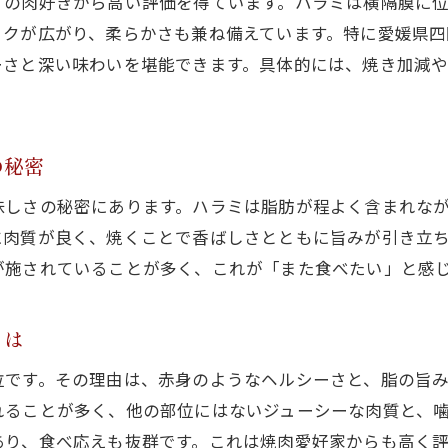
くの肉好きから高い評価を得ています。ハラミは横隔膜に
焼肉のハラミを満喫する食べ方アイデア集
コクが広がり、柔らかさも兼ね備えています。特に愛媛県
ハラミ好き必見の焼肉で楽しむ工夫を紹介
ーさと深い味わいを堪能できます。具体的には、焼き加減
焼肉でハラミを主役にするためのアレンジ術
焼肉の醍醐味を引き出すハラミの食べ比べ方
四国中央市で堪能するハラミ焼肉体験
の秘密
焼肉ハラミを四国中央市で味わう魅力を分析
味しさの秘密にあります。ハラミは脂肪が程よく含まれな
地元で楽しむ焼肉ハラミ体験のおすすめポイント
に肉質が良く、焼くことで香ばしさとともに旨みが引き立
焼肉ハラミにこだわる四国中央市の魅力とは
が施されていることが多く、これが「また食べたい」と感
焼肉店選びで注目したいハラミの質とサービス
焼肉で家族や友人とハラミを楽しむ方法
とは
四国中央市で愛される焼肉ハラミの特徴に迫る
位です。その理由は、赤身のようなヘルシーさと、脂の旨
希少部位ハラミの美味しさを徹底解説
れることが多く、他の部位にはないジューシーな肉質と、
焼肉ハラミが希少とされる理由を探る
あり、食べ応えも抜群です。これは焼肉愛好家からも高く