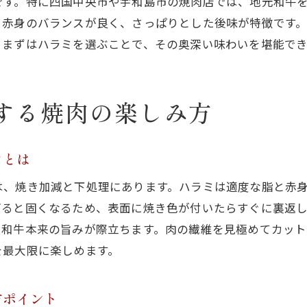
です。特に四国中央市や宇和島市の焼肉店では、地元和牛
焼肉でコスパ良くハラミを楽しむ選び方
と赤身のバランスが良く、さっぱりとした後味が特徴です
、まずはハラミを選ぶことで、その奥深い味わいを堪能でき
焼肉ハラミのリーズナブルな楽しみ方を伝授
焼肉好きが注目するお得なハラミの見極め方
焼肉店選びで外せないハラミとコスパの関係
する焼肉の楽しみ方
焼肉で満足度高いハラミを味わうポイント
焼肉ハラミを賢く味わうコスパ重視のコツ
ツとは
和牛の旨みを引き出す焼肉のポイント
は、焼き加減と下処理にあります。ハラミは適度な脂と赤
焼肉ハラミで和牛の旨みを堪能するコツ
ぎると固くなるため、表面に焼き色が付いたらすぐに裏返
焼肉の焼き加減で変わるハラミの美味しさ
、和牛本来の旨みが際立ちます。肉の繊維を見極めてカッ
焼肉で和牛ハラミを最高に味わう方法
を最大限に楽しめます。
焼肉ハラミと相性抜群の調味料やたれの選び方
和牛の特徴を活かす焼肉ハラミの焼き方を解説
方ポイント