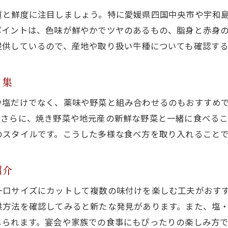
焼肉通が教えるハラミの極上の食べ方
質と鮮度に注目しましょう。特に愛媛県四国中央市や宇和
焼肉ハラミで満喫する至福のひととき
ポイントは、色味が鮮やかでツヤのあるもの、脂身と赤身
焼肉ハラミで心も満たされる贅沢な時間
提供しているので、産地や取り扱い牛種についても確認す
焼肉のハラミが演出する特別な食事体験
焼肉ハラミで味わう幸福なひとときを紹介
ア集
焼肉好きが語るハラミとの思い出エピソード
や塩だけでなく、薬味や野菜と組み合わせるのもおすすめ
焼肉ハラミで家族や仲間と過ごす楽しい時間
。さらに、焼き野菜や地元産の新鮮な野菜と一緒に食べるこ
焼肉を通じてハラミの魅力を再発見する方法
のスタイルです。こうした多様な食べ方を取り入れることで
紹介
一口サイズにカットして複数の味付けを楽しむ工夫がおす
供方法を確認してみると新たな発見があります。また、塩
じられます。宴会や家族での食事にもぴったりの楽しみ方で