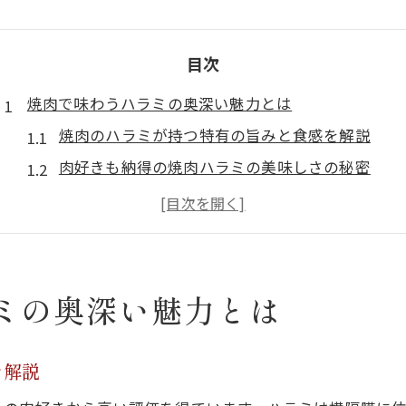
目次
焼肉で味わうハラミの奥深い魅力とは
焼肉のハラミが持つ特有の旨みと食感を解説
肉好きも納得の焼肉ハラミの美味しさの秘密
焼肉の中でも人気のハラミ部位の特徴とは
焼肉ハラミはなぜ希少で選ばれるのか徹底分析
焼肉愛好家が語るハラミの奥深い楽しみ方
焼肉メニューで外せないハラミの魅力を伝授
ミの奥深い魅力とは
ハラミ好きが注目する焼肉の楽しみ方
焼肉でハラミをより美味しく味わうコツとは
を解説
焼肉タイムを充実させるハラミの選び方ポイント