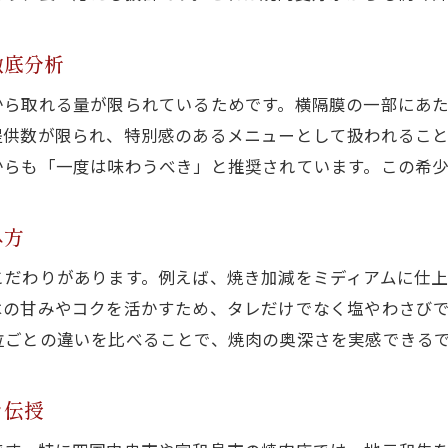
焼肉で味わう希少部位ハラミの奥深さを解説
ハラミの美味しさを最大限引き出す焼肉の技
徹底分析
焼肉好きが注目するハラミの部位ごとの違い
から取れる量が限られているためです。横隔膜の一部にあ
焼肉の希少部位ハラミを選ぶ時のポイント
提供数が限られ、特別感のあるメニューとして扱われるこ
焼肉ハラミの深い味わい体験を紹介
からも「一度は味わうべき」と推奨されています。この希
家族や友人と楽しむ焼肉の醍醐味
焼肉ハラミで家族時間がさらに楽しくなる理由
み方
焼肉パーティーにおすすめのハラミ活用法
お問い合わせはこちら
お問い合わせはこちら
こだわりがあります。例えば、焼き加減をミディアムに仕
家族や友人と焼肉ハラミを囲む至福の瞬間
はの甘みやコクを活かすため、タレだけでなく塩やわさび
焼肉で盛り上がるハラミの人気アレンジ法
位ごとの違いを比べることで、焼肉の奥深さを実感できる
焼肉の席でハラミが喜ばれるポイントを解説
を伝授
焼肉ハラミで思い出に残る食事体験を演出
コスパ重視で選ぶ焼肉ハラミの極意