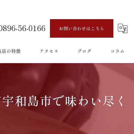
0896-56-0166
お問い合わせはこちら
当店の特徴
アクセス
ブログ
コラム
牛
ンチ
市宇和島市で味わい尽く
ィナー
少部位
会