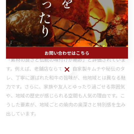
方を提案しています。伝統的なキムチやタレとともに、
こうした地元食材を味わうことで、より深い焼肉体験が
可能です。
焼肉愛好家が語る地域ごとの魅力とは
焼肉愛好家の間では、四国中央市や八幡浜市の焼肉は
お問い合わせはこちら
「素材の良さと伝統の味付けが絶妙」と評価されていま
お問い合わせはこちら
す。例えば、老舗店ならではの自家製キムチや秘伝のタ
レ、丁寧に選ばれた和牛の旨味が、他地域とは異なる魅
力です。さらに、家族や友人とゆったり過ごせる雰囲気
や、地域の歴史が感じられる空間も人気の理由です。こ
うした要素が、地域ごとの焼肉の奥深さと特別感を生み
出しています。