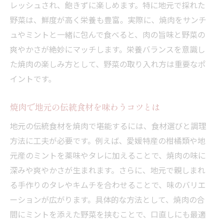
焼肉ランチで知る地元ならではの味の奥深
レッシュされ、飽きずに楽しめます。特に地元で採れた
さ
野菜は、鮮度が高く栄養も豊富。実際に、焼肉をサンチ
焼肉ランチで四国中央市グルメを堪能
ュやミントと一緒に包んで食べると、肉の旨味と野菜の
爽やかさが絶妙にマッチします。栄養バランスを意識し
家族や友人と過ごす焼肉のひととき
た焼肉の楽しみ方として、野菜の取り入れ方は重要なポ
焼肉で家族や友人と楽しむ空間作りの秘訣
イントです。
焼肉を囲むことで深まる家族や仲間の絆
焼肉がもたらす団らんの時間とその魅力
焼肉で地元の伝統食材を味わうコツとは
焼肉で過ごす特別な日へのおすすめポイン
地元の伝統食材を焼肉で堪能するには、食材選びと調理
ト
方法に工夫が必要です。例えば、愛媛特産の柑橘類や地
焼肉の個室利用でプライベートな時間を満
元産のミントを薬味やタレに加えることで、焼肉の味に
喫
深みや爽やかさが生まれます。さらに、地元で親しまれ
焼肉の席選びが思い出作りに役立つ理由
る手作りのタレやキムチを合わせることで、味のバリエ
地域食材が光る焼肉の美味しさを探る
ーションが広がります。具体的な方法として、焼肉の合
焼肉で味わう地域食材の魅力と特徴を紹介
間にミントを添えた野菜を挟むことで、口直しにも最適