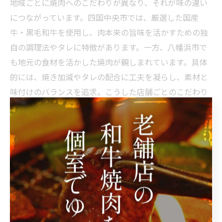
地域ごとに焼肉へのこだわりが異なり、それが味の違い
につながっています。四国中央市では、厳選した国産
牛・黒毛和牛を使用し、肉本来の旨味を活かすための独
自の調理法やタレに特徴があります。一方、八幡浜市で
も地元の食材を活かした焼肉が親しまれています。具体
的には、焼き加減やタレの配合に工夫を凝らし、素材と
味付けのバランスを追求。こうした店舗ごとのこだわり
が、地域ごとの焼肉の魅力を生み出しています。
焼肉で楽しむ地元ならではの伝統食材
焼肉をさらに楽しむためには、地元ならではの伝統食材
を取り入れることがポイントです。四国中央市や八幡浜
市では、地元産の野菜やハーブ、ミントなどが焼肉と組
み合わせて提供されることもあります。ミントの爽やか
な香りは肉の脂をさっぱりとさせ、焼肉の新たな楽しみ