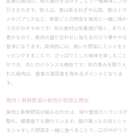
愛媛の焼肉は、旬の食材を活かすことで一層美味しさが
焼肉愛好家が語る地域ごとの魅力とは
引き立ちます。例えば、春は新玉ねぎや山菜、夏はトマ
食べ放題も満喫できる焼肉の魅力
トやパプリカなど、季節ごとの野菜を焼肉と一緒に味わ
焼肉食べ放題で地元グルメを堪能する方法
うのがおすすめです。旬の食材は栄養価が高く、彩りも
焼肉食べ放題プランの上手な選び方のコツ
豊かなので、焼肉の盛り合わせに加えるだけで華やかな
焼肉食べ放題で味わう地元特産の魅力
食卓になります。具体的には、焼いた野菜にミントをト
焼肉食べ放題がもたらす満足感の理由
ッピングすることで、さっぱりとした後味を楽しむこと
ができ、肉とのバランスも絶妙です。旬の恵みを取り入
焼肉食べ放題を楽しむためのポイント解説
れた焼肉は、食事の満足度を高めるポイントとなりま
焼肉食べ放題で新しい発見と体験を
す。
四国中央市で焼肉ランチを楽しむコツ
焼肉ランチで味わう地元のおすすめ食材
焼肉と新鮮野菜の相性が抜群な理由
焼肉ランチをお得に楽しむポイント紹介
焼肉と新鮮野菜の組み合わせは、味や食感のバランスが
焼肉ランチで満喫する地域限定メニュー
取れ、健康面でも優れています。脂の乗ったお肉とシャ
焼肉ランチの時間帯別おすすめの楽しみ方
キシャキした野菜を一緒に食べることで、口の中がリフ