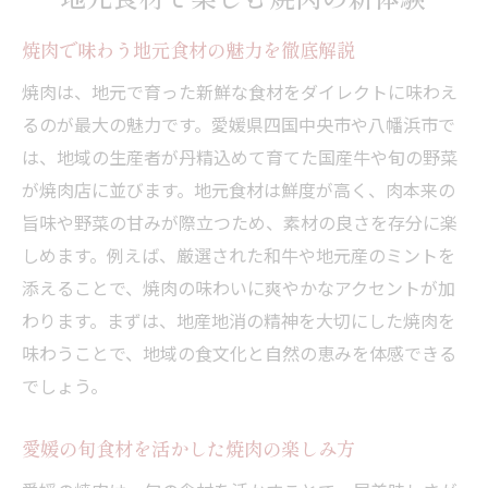
ミント香る焼肉文化の奥深さとは
焼肉で味わう地元食材の魅力を徹底解説
焼肉とミントの組み合わせが新しい体験に
ミントが焼肉の味わいを引き立てる理由
焼肉は、地元で育った新鮮な食材をダイレクトに味わえ
るのが最大の魅力です。愛媛県四国中央市や八幡浜市で
焼肉文化におけるミントの役割と歴史
は、地域の生産者が丹精込めて育てた国産牛や旬の野菜
焼肉を爽やかに楽しむミントの活用法
が焼肉店に並びます。地元食材は鮮度が高く、肉本来の
焼肉に合うミントベースのアレンジ方法
旨味や野菜の甘みが際立つため、素材の良さを存分に楽
焼肉を彩るミントの効果と地域の工夫
しめます。例えば、厳選された和牛や地元産のミントを
焼肉を味わうなら地元の個性を堪能
添えることで、焼肉の味わいに爽やかなアクセントが加
焼肉で感じる四国中央市ならではの個性
わります。まずは、地産地消の精神を大切にした焼肉を
焼肉店ごとの特徴と地域色を味わう方法
味わうことで、地域の食文化と自然の恵みを体感できる
でしょう。
焼肉を通じて知る地元食文化の深み
焼肉のこだわりが生む地域の味の違い
愛媛の旬食材を活かした焼肉の楽しみ方
焼肉で楽しむ地元ならではの伝統食材