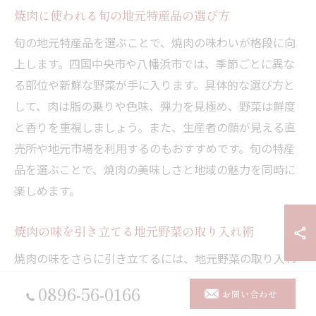
焼肉に使われる旬の地元特産品の選び方
旬の地元特産品を選ぶことで、焼肉の味わいが格段に向
上します。四国中央市や八幡浜市では、季節ごとに異な
る部位や新鮮な野菜が手に入ります。具体的な選び方と
して、肉は脂の乗りや色味、弾力を見極め、野菜は鮮度
と香りを重視しましょう。また、生産者の顔が見える直
売所や地元市場を利用するのもおすすめです。旬の特産
品を選ぶことで、焼肉の美味しさと地域の魅力を同時に
楽しめます。
焼肉の味を引き立てる地元野菜の取り入れ術
焼肉の味をさらに引き立てるには、地元野菜の取り入れ
方が重要です。例えば、四国中央市や八幡浜市で採れる
0896-56-0166
お問い合わせ
旬の玉ねぎやピーマン、ししとうなどは、肉の旨みを引