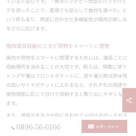
ていると安心です。「保冷バッグと一体型のバックパッ
クを使ったことで、夏場でも安心して食材を運べた」と
いう声もあり、用途に合わせた多機能性が焼肉の楽しみ
をさらに広げます。
焼肉道具収納の工夫で荷物をスマートに管理
焼肉の荷物をスマートに管理するためには、道具ごとに
収納場所を決めることが大切です。例えば、頻繁に使う
トングや箸はフロントポケットに、炭や着火剤は防水性
の高いサイドポケットに入れるなど、それぞれの用途や
使用頻度に応じて分けて収納すると取り出しやすくなり
ます。
また、道具の大きさや形に合わせて小分けのポーチやス
タッフサックを活用することで、バックパック内部の整
0896-56-0166
お問い合わせ
理整頓がしやすくなります。「道具がごちゃごちゃして