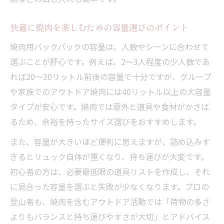
焼肉セットが崩れにくい積み方の秘訣とは
快適に焼肉を楽しむための容量選びのポイント
焼肉バックパック選びに役立つ着眼点
焼肉に適したバックパック素材と耐久性の
焼肉用バックパックの容量は、人数やシーンに合わせて
見極め方
選ぶことが肝心です。例えば、2〜3人程度の少人数であ
れば20〜30リットル前後の容量で十分ですが、グループ
焼肉道具が入れやすい仕切りやポケットの
や家族でのアウトドア焼肉には40リットル以上の大容量
重要性
タイプが安心です。焼肉では意外と道具や食材がかさば
焼肉を快適に運ぶための軽量性と背負い心
るため、余裕を持ったサイズ選びをおすすめします。
地
焼肉好きにおすすめの多機能バックパック
また、容量が大きいほど便利に思えますが、詰め込みす
とは
ぎるとリュック自体が重くなり、持ち運びが大変です。
初心者の方は、必要最低限の道具リストを作成し、それ
焼肉道具収納の工夫で荷物をスマートに管
に見合った容量を選ぶと失敗が少なくなります。プロの
理
登山者も、焼肉を含むアウトドア活動では「荷物の多さ
登山やキャンプで焼肉を楽しむ準備法
よりもバランスと持ち運びやすさが大切」とアドバイス
登山やキャンプで焼肉を楽しむための準備