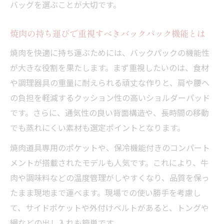
バッグを選ぶことが大切です。
ク特集
焼肉道具をまとめて運ぶ理想のバックパッ
焼肉の持ち運びで重視すべきバックパック機能とは
ク条件
焼肉を快適に持ち運ぶためには、バックパックの機能性
焼肉に最適なフィット感と背負い心地のポ
が大きな役割を果たします。まず重視したいのは、食材
イント
や調理器具の重量に耐えられる頑丈な作りと、肩や腰へ
焼肉用バックパックで重さを感じにくい工
の負担を軽減するクッション性の高いショルダーパッド
夫とは
です。さらに、通気性の良い背面構造や、長時間の移動
焼肉道具をラクに持ち運ぶコツを伝授
でも蒸れにくい素材も選定ポイントとなります。
焼肉を簡単に持ち運ぶためのパッキング術
焼肉道具専用のポケットや、保冷機能付きのコンパート
焼肉道具ごとの収納テクニックでスムーズ
メントが搭載されたモデルも人気です。これにより、牛
運搬
肉や調味料などの温度管理がしやすくなり、品質を保っ
焼肉の荷物を軽く感じる持ち方のポイント
たまま現地まで運べます。現場での使い勝手を考慮し
焼肉シーンに合わせた持ち運びスタイルの
て、サイドポケットや外付けベルトがあると、トングや
工夫
網などの出し入れも簡単です。