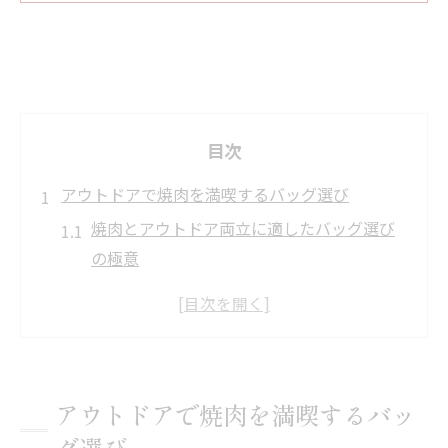
目次
アウトドアで焼肉を満喫するバッグ選び
焼肉とアウトドア両立に適したバッグ選び
の極意
焼肉の持ち運びで重視すべきバックパック
機能とは
快適に焼肉を楽しむための容量選びのポイ
ント
アウトドアで焼肉を満喫するバッ
焼肉道具が出し入れしやすいバッグの特徴
グ選び