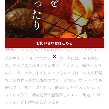
切りが多いタイプがおすすめです。さらに、外部ポケッ
トやサイドポケットが充実していると、着火剤やトング
などの小物も整理しやすくなります。これらの基準を押
さえることで、焼肉の準備や片付けもスムーズに行える
でしょう。
お問い合わせはこちら
焼肉シーンで役立つ快適設計のバックパック特集
お問い合わせはこちら
焼肉専用に最適化されたバックパックには、実用的な工
夫が随所に盛り込まれています。たとえば、断熱材入り
のクーラーポケットが付いているタイプは、牛肉や野菜
などの食材を新鮮に保ちやすく、夏場のアウトドアでも
安心です。また、取り外し可能な仕切りやメッシュポケ
ットがあると、焼肉道具の整理がしやすく、現地でのセ
ッティングも効率的に進みます。