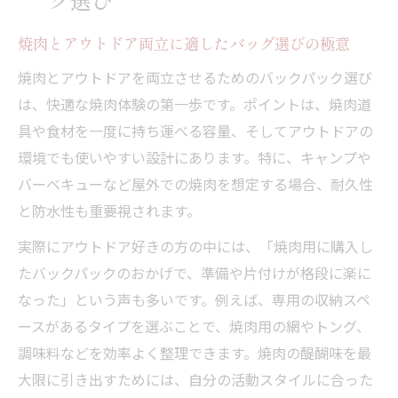
を解説
アウトドア焼肉に最適な収納力と焼肉向け
焼肉とアウトドア両立に適したバッグ選びの極意
設計の裏側
焼肉とアウトドアを両立させるためのバックパック選び
焼肉がもっと快適に運べる装備の工夫
は、快適な焼肉体験の第一歩です。ポイントは、焼肉道
焼肉道具を快適運搬するパッキングのコツ
具や食材を一度に持ち運べる容量、そしてアウトドアの
焼肉用バックパック活用の工夫と実践例を
環境でも使いやすい設計にあります。特に、キャンプや
紹介
バーベキューなど屋外での焼肉を想定する場合、耐久性
焼肉の荷物がブレない安定装備のポイント
と防水性も重要視されます。
焼肉シーン別に変える収納アイデアの実例
実際にアウトドア好きの方の中には、「焼肉用に購入し
焼肉の荷物分散で体の負担を減らすヒント
たバックパックのおかげで、準備や片付けが格段に楽に
快適な焼肉にはどんなバックパックが最適か
なった」という声も多いです。例えば、専用の収納スペ
ースがあるタイプを選ぶことで、焼肉用の網やトング、
焼肉を快適に運ぶためのバックパック選び
調味料などを効率よく整理できます。焼肉の醍醐味を最
基準
大限に引き出すためには、自分の活動スタイルに合った
焼肉シーンで役立つ快適設計のバックパッ