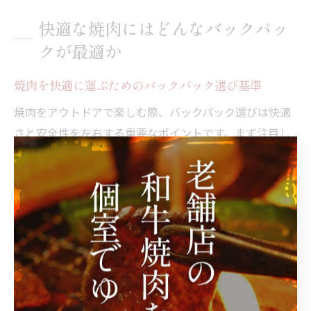
快適な焼肉にはどんなバックパッ
クが最適か
焼肉を快適に運ぶためのバックパック選び基準
焼肉をアウトドアで楽しむ際、バックパック選びは快適
さと安全性を左右する重要なポイントです。まず注目し
たいのは容量で、焼肉道具や食材を一度に収納できる30
リットル前後のサイズが目安となります。容量が不足す
ると道具が収まらず、逆に大きすぎると荷物が偏って背
負いづらくなるため、自分の焼肉スタイルに合わせた適
切な大きさを選ぶことが大切です。
また、耐久性や防水性の素材も必須です。焼肉では肉汁
やタレがこぼれることが多く、バックパック内部が汚れ
やすいため、内側に防水加工が施されているものや、仕