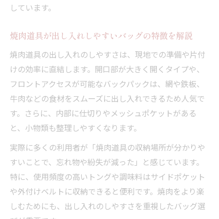
しています。
ポイント
焼肉道具と食材の効率的なパッキング術を
焼肉道具が出し入れしやすいバッグの特徴を解説
伝授
焼肉道具の出し入れのしやすさは、現地での準備や片付
焼肉の荷物を減らすための工夫や代用アイ
けの効率に直結します。開口部が大きく開くタイプや、
デア
フロントアクセスが可能なバックパックは、網や鉄板、
焼肉向けバックパックの事前点検ポイント
牛肉などの食材をスムーズに出し入れできるため人気で
解説
す。さらに、内部に仕切りやメッシュポケットがある
焼肉を安全に運ぶためのアウトドア装備選
と、小物類も整理しやすくなります。
び
実際に多くの利用者が「焼肉道具の収納場所が分かりや
すいことで、忘れ物や紛失が減った」と感じています。
特に、使用頻度の高いトングや調味料はサイドポケット
や外付けベルトに収納できると便利です。焼肉をより楽
しむためにも、出し入れのしやすさを重視したバッグ選