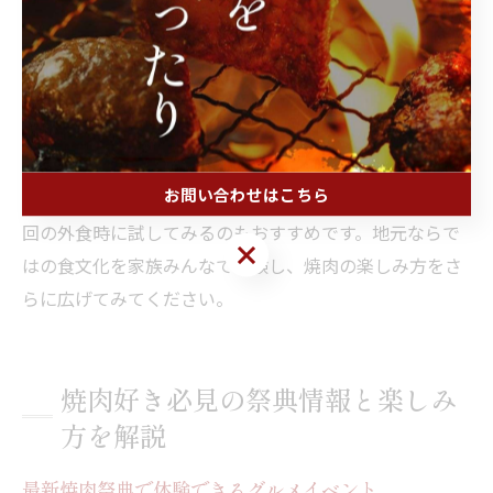
理体験コーナーなどが設けられていることが多く、子ど
もから大人まで幅広い世代が楽しめます。事前にイベン
トの内容や参加方法、混雑状況をチェックし、計画的に
行動することが大切です。人気イベントは早めの予約や
チケット確保が必須となる場合もあります。
お問い合わせはこちら
また、食イベントで得た新たな味や調理法を、自宅や次
回の外食時に試してみるのもおすすめです。地元ならで
お問い合わせはこちら
はの食文化を家族みんなで体験し、焼肉の楽しみ方をさ
らに広げてみてください。
焼肉好き必見の祭典情報と楽しみ
方を解説
最新焼肉祭典で体験できるグルメイベント