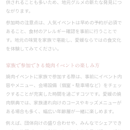
供されることも多いため、地元グルメの新たな発見につ
地元焼肉店の食べ放題情報を賢く活用する
ながります。
予約前に知っておきたい焼肉の選び方と工夫
参加時の注意点は、人気イベントは早めの予約が必須で
焼肉予約前に確認したいポイントと比較術
あること、食材のアレルギー確認を事前に行うことで
家族向け焼肉店選びのチェックリスト紹介
す。地元の味覚を家族で堪能し、愛媛ならではの食文化
焼肉メニューとコース選択のコツを徹底解
を体験してみてください。
説
混雑を避けるための焼肉予約テクニック集
家族で参加できる焼肉イベントの楽しみ方
焼肉祭典時の予約で得する裏技と注意点
焼肉イベントに家族で参加する際は、事前にイベント内
容やメニュー、会場設備（個室・駐車場など）をチェッ
クすることが充実した時間を過ごすコツです。愛媛の焼
肉祭典では、家族連れ向けのコースやキッズメニューが
ある場合も多く、幅広い年齢層が一緒に楽しめます。
例えば、団体向けの盛り合わせや、みんなでシェアでき