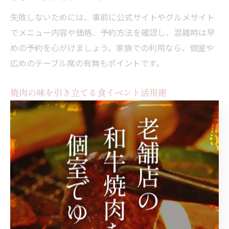
失敗しないためには、事前に公式サイトやグルメサイト
でメニュー内容や価格、予約方法を確認し、混雑時は早
めの予約を心がけましょう。家族での利用なら、個室や
広めのテーブル席の有無もポイントです。
焼肉の味を引き立てる食イベント活用術
焼肉の味をより一層楽しみたい方には、地元で開催され
る食のイベントやグルメ祭りへの参加がおすすめです。
これらのイベントでは、普段味わえない限定部位や特製
ダレ、地元産の新鮮野菜を使った焼肉メニューなどが登
場し、食の幅が広がります。家族や友人と一緒に参加す
ることで、食体験がより思い出深いものになるでしょ
う。
イベントでは、焼肉の食べ比べや地元食材の即売会、調