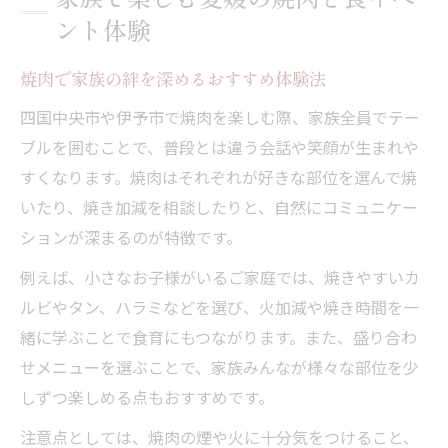
四国中央市の焼肉の特徴と人気の秘密に迫
ント体験
る
焼肉で家族の絆を深めるおすすめ体験法
伊予市で楽しむ焼肉の伝統とこだわりを紹
介
四国中央市や伊予市で焼肉を楽しむ際、家族全員でテー
焼肉祭典で知る地元食材の美味しさ体験談
ブルを囲むことで、普段とは違う会話や笑顔が生まれや
焼肉店選びに役立つメニューポイント解説
すくなります。焼肉はそれぞれが好きな部位を選んで焼
いたり、焼き加減を相談したりと、自然にコミュニケー
焼肉の味を引き立てる食イベント活用術
ションが深まるのが特徴です。
焼肉好き必見の祭典情報と楽しみ方を解説
例えば、小さなお子様がいるご家庭では、焼きやすいカ
最新焼肉祭典で体験できるグルメイベント
ルビやタン、ハラミなどを選び、火加減や焼き時間を一
焼肉祭典参加時の予約と混雑回避テクニッ
緒に学ぶことで食育にもつながります。また、盛り合わ
ク
せメニューを選ぶことで、家族みんなが様々な部位を少
地元焼肉イベントで味わう食べ放題の魅力
しずつ楽しめる点もおすすめです。
焼肉好きが選ぶおすすめ祭典の楽しみ方
注意点としては、焼肉の煙や火に十分気をつけること、
家族で訪れたい焼肉祭典の注目ポイント解