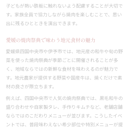
子どもが熱い鉄板に触れないよう配慮することが大切で
説
す。家族全員で協力しながら焼肉を楽しむことで、思い
祭典シーズンに訪れたい焼肉スポット特集
出に残るひとときを演出できます。
焼肉祭典に合わせて訪れるべき注目スポッ
ト
愛媛の焼肉祭典で味わう地元食材の魅力
季節限定の焼肉イベントで味わう贅沢体験
愛媛県四国中央市や伊予市では、地元産の和牛や旬の野
地元で人気の焼肉店予約術とおすすめ情報
菜を使った焼肉祭典が季節ごとに開催されることが多
家族で楽しめる焼肉スポット選びの秘訣
く、地域ならではの新鮮な食材を味わえるのが魅力で
焼肉祭典期間中の食べ放題プラン徹底紹介
す。地元農家が提供する野菜や国産牛は、焼くだけで素
食べ放題を満喫したいなら押さえたいポイント
材の良さが際立ちます。
焼肉食べ放題を満喫するための事前準備法
例えば、四国中央市で人気の焼肉祭典では、黒毛和牛の
食べ放題で後悔しない焼肉メニュー選び方
盛り合わせや自家製タレ、手作りキムチなど、老舗店舗
ならではのこだわりメニューが並びます。こうしたイベ
焼肉食べ放題の予約時に確認すべき注意点
ントでは、普段味わえない希少部位や特別メニューが提
家族で楽しむ焼肉食べ放題おすすめプラン