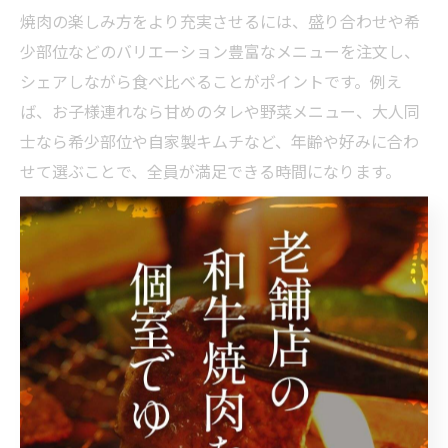
焼肉の楽しみ方をより充実させるには、盛り合わせや希
少部位などのバリエーション豊富なメニューを注文し、
シェアしながら食べ比べることがポイントです。例え
ば、お子様連れなら甘めのタレや野菜メニュー、大人同
士なら希少部位や自家製キムチなど、年齢や好みに合わ
せて選ぶことで、全員が満足できる時間になります。
焼肉店での食事が深める家族や友人との絆
焼肉店での食事は、テーブルを囲みながらコミュニケー
ションを深められる絶好の機会です。焼きながらの会話
や、誰かに肉を焼いてあげるといった自然なやりとり
が、家族や友人との絆を強くします。焼肉コマンダーの
ような地元密着型のお店では、アットホームな雰囲気も
手伝い、普段言えない感謝や近況を伝えるきっかけにも
なります。