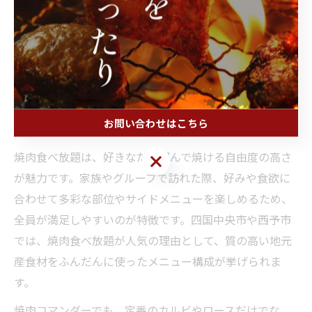
また、焼肉では分け合う楽しさが生まれやすいため、子
どもから大人まで参加できる一体感があります。休日の
食事や特別な記念日、久しぶりの再会など、焼肉を囲む
ことで思い出に残るひとときを演出できます。
お問い合わせはこちら
焼肉食べ放題でみんなが笑顔になる理由を紹介
焼肉食べ放題は、好きなだけ選んで焼ける自由度の高さ
お問い合わせはこちら
が魅力です。家族やグループで訪れた際、好みや食欲に
合わせて多彩な部位やサイドメニューを楽しめるため、
全員が満足しやすいのが特徴です。四国中央市や西予市
では、焼肉食べ放題が人気の理由として、質の高い地元
産食材をふんだんに使ったメニュー構成が挙げられま
す。
焼肉コマンダーでも、定番のカルビやロースだけでな