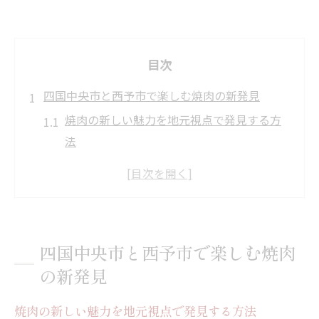
目次
四国中央市と西予市で楽しむ焼肉の新発見
焼肉の新しい魅力を地元視点で発見する方
法
焼肉四国中央市で味わう地元グルメの楽し
み方
焼肉を通じて地元の食文化に触れる楽しみ
四国中央市の焼肉食べ放題事情と選び方の
四国中央市と西予市で楽しむ焼肉
コツ
の新発見
焼肉マダンレビューに見る地元人気メニュ
ーの特徴
焼肉の新しい魅力を地元視点で発見する方法