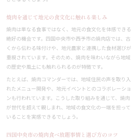
るコツ
焼肉を通じて地元の食文化に触れる楽しみ
愛媛観光と一緒に堪能する焼肉の奥深さ
焼肉と愛媛観光を同時に楽しむ旅の計画術
焼肉は単なる食事ではなく、地元の食文化を体感できる
絶好の機会です。四国中央市や西予市の焼肉店では、古
焼肉四国中央市で味わう愛媛ならではの特
くから伝わる味付けや、地元農家と連携した食材選びが
産品
重視されています。そのため、焼肉を味わいながら地域
観光スポット巡りの合間に焼肉を満喫する
の歴史や風土にも触れられるのが特徴です。
コツ
焼肉店で味わえる地元食材の魅力を解説
たとえば、焼肉コマンダーでは、地域住民の声を取り入
れたメニュー開発や、地元イベントとのコラボレーショ
焼肉ランチと観光を組み合わせた満足プラ
ンも行われています。こうした取り組みを通じて、焼肉
ン
が世代を超えて親しまれ、地域の食文化の一端を担って
焼肉選びで充実する四国中央の夜
いることを実感できるでしょう。
焼肉四国中央市で夜を楽しむ店選びのポイ
ント
四国中央市の焼肉食べ放題事情と選び方のコツ
焼肉安い店から贅沢なディナーまで選択肢