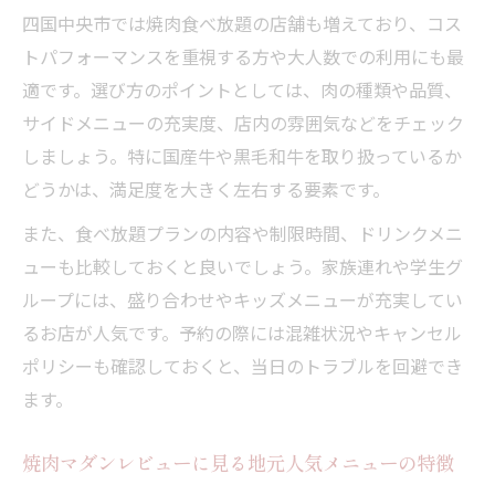
四国中央市では焼肉食べ放題の店舗も増えており、コス
が豊富
トパフォーマンスを重視する方や大人数での利用にも最
焼肉メニューで夜の食卓を華やかに彩るコ
適です。選び方のポイントとしては、肉の種類や品質、
ツ
サイドメニューの充実度、店内の雰囲気などをチェック
焼肉食べ放題を夜の家族時間に活かす方法
しましょう。特に国産牛や黒毛和牛を取り扱っているか
焼肉レビューでわかる満足度の高い夜の過
どうかは、満足度を大きく左右する要素です。
ごし方
また、食べ放題プランの内容や制限時間、ドリンクメニ
ューも比較しておくと良いでしょう。家族連れや学生グ
ループには、盛り合わせやキッズメニューが充実してい
るお店が人気です。予約の際には混雑状況やキャンセル
ポリシーも確認しておくと、当日のトラブルを回避でき
ます。
焼肉マダンレビューに見る地元人気メニューの特徴