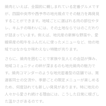
地元グルメなら焼肉の魅力を再発見
焼肉といえば、全国的に親しまれている定番グルメです
焼肉で楽しむ四国中央市のグルメ旅のすす
が、四国中央市や西予市の地元視点でその魅力を再発見
め
することができます。地域ごとに選ばれる肉の部位やタ
焼肉四国中央市で見つかる地元ならではの
レ、キムチの味わいには、その土地ならではのこだわり
逸品
が詰まっています。例えば、地元産の新鮮な野菜や、愛
焼肉店選びで地元グルメの奥深さを体感す
媛県産の和牛をふんだんに使ったメニューなど、他の地
る
域ではなかなか味わえない特徴が光ります。
口コミで話題の焼肉メニューを徹底チェッ
さらに、焼肉を囲むことで家族や友人との会話が弾み、
ク
地域コミュニティの絆が深まるのも地元焼肉の魅力で
焼肉マダン写真から伝わる地元の魅力を分
す。焼肉コマンダーのような地元密着型の店舗では、常
析
連客同士の交流や、季節ごとの限定メニューが楽しめる
家族や友人と味わう焼肉の醍醐味とは
ため、何度訪れても新しい発見があります。特に地元の
人々から愛され続ける理由には、こうした日常に根ざし
焼肉で家族や友人と過ごす特別な時間の演
た温かさがあるのです。
出法