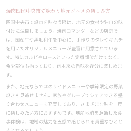
焼肉店での食事が深める家族や友人との絆
焼肉四国中央市で味わう地元グルメの楽しみ方
焼肉食べ放題でみんなが笑顔になる理由を
四国中央市で焼肉を味わう際は、地元の食材や独自の味
紹介
付けに注目しましょう。焼肉コマンダーなどの店舗で
焼肉四国中央市で団らんを楽しむポイント
は、国産牛や黒毛和牛を中心に、手作りのタレやキムチ
焼肉メニュー選びが盛り上げる食卓の秘訣
を用いたオリジナルメニューが豊富に用意されていま
週末ドライブに焼肉体験をプラスする方法
す。特にカルビやロースといった定番部位だけでなく、
焼肉と観光を組み合わせた週末ドライブの
希少部位も揃っており、肉本来の旨味を存分に楽しめま
楽しみ方
す。
焼肉四国中央市の店舗を巡るドライブコー
また、地元ならではのサイドメニューや季節限定の野菜
ス提案
焼きも見逃せません。家族やグループでシェアできる盛
焼肉ランチで始める週末の特別な体験とは
り合わせメニューも充実しており、さまざまな味を一度
焼肉マダンレビューを参考に立ち寄るべき
に楽しみたい方におすすめです。地産地消を意識した食
店を選ぶ
事体験は、地域の魅力を五感で感じられる貴重なひとと
焼肉食べ放題で週末の思い出をさらに深め
きとなるでしょう。