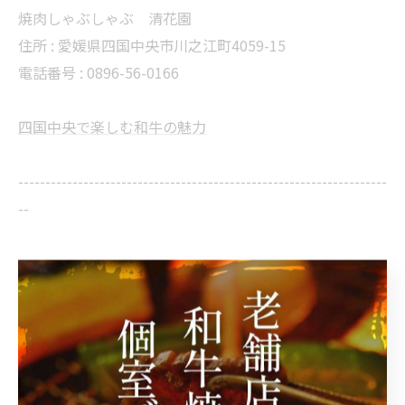
焼肉しゃぶしゃぶ 清花園
住所 :
愛媛県四国中央市川之江町4059-15
電話番号 :
0896-56-0166
四国中央で楽しむ和牛の魅力
--------------------------------------------------------------------
--
和牛
一覧に戻る
次のページ >