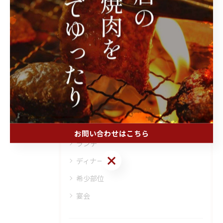
関連タグ
#四国中央
#タン
#国産牛
カテゴリー
Categories
全てのカテゴリー
和牛
お問い合わせはこちら
ランチ
お問い合わせはこちら
ディナー
希少部位
宴会